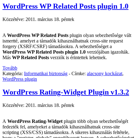
WordPress WP Related Posts plugin 1.0
Közzétéve:
2011. március 18. péntek
A
WordPress WP Related Posts
plugin olyan sebezhetősége vált
ismertté, amelyet a támadók kihasználhatnak cross-site request
forgery (XSRF/CSRF) támadásokra. A sebezhetőséget a
WordPress WP Related Posts plugin 1.0
verziójában igazolták.
Más
WP Related Posts
verziók is érintettek lehetnek.
Tovább
Kategória:
Informatikai biztonság
-
Címke:
alacsony kockázat
,
WordPress plugin
WordPress Rating-Widget Plugin v1.3.2
Közzétéve:
2011. március 18. péntek
A
WordPress Rating-Widget
plugin több olyan sebezhetőségét
fedezték fel, amelyeket a támadók kihasználhatnak cross-site
scripting (XSS/CSS) támadásokra. A sikeres kihasználás feltétele,
hogy a "register_globals" engedélyezett legyen. A sebezhetőségeket