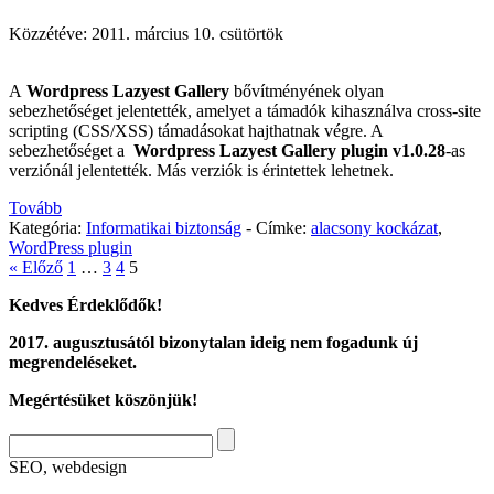
Közzétéve:
2011. március 10. csütörtök
A
Wordpress Lazyest Gallery
bővítményének olyan
sebezhetőséget jelentették, amelyet a támadók kihasználva cross-site
scripting (CSS/XSS) támadásokat hajthatnak végre. A
sebezhetőséget a
Wordpress Lazyest Gallery plugin v1.0.28
-as
verziónál jelentették. Más verziók is érintettek lehetnek.
Tovább
Kategória:
Informatikai biztonság
-
Címke:
alacsony kockázat
,
WordPress plugin
« Előző
1
…
3
4
5
Kedves Érdeklődők!
2017. augusztusától bizonytalan ideig nem fogadunk új
megrendeléseket.
Megértésüket köszönjük!
SEO, webdesign