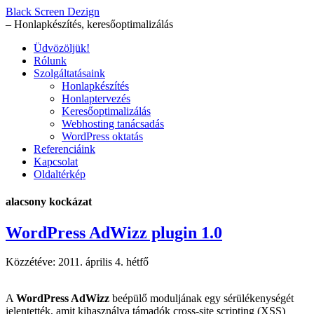
Black Screen Dezign
– Honlapkészítés, keresőoptimalizálás
Üdvözöljük!
Rólunk
Szolgáltatásaink
Honlapkészítés
Honlaptervezés
Keresőoptimalizálás
Webhosting tanácsadás
WordPress oktatás
Referenciáink
Kapcsolat
Oldaltérkép
alacsony kockázat
WordPress AdWizz plugin 1.0
Közzétéve:
2011. április 4. hétfő
A
WordPress AdWizz
beépülő moduljának egy sérülékenységét
jelentették, amit kihasználva támadók cross-site scripting (XSS)