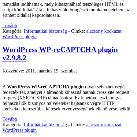
támadást indíthatnak, mely kihasználható tetszőleges HTML és
script kód futtatására a felhasználó böngésző munkamenetében, az
érintett oldallal kapcsolatosan.
Tovább
Kategória:
Informatikai biztonság
-
Címke:
alacsony kockázat
,
WordPress plugin
WordPress WP-reCAPTCHA plugin
v2.9.8.2
Közzétéve:
2011. március 19. szombat
A
WordPress WP-reCAPTCHA plugin
olyan sebezhetőségét
fedezték fel, amelyet a támadók kihasználhatnak cross-site request
forgery (XSRF/CSRF) támadásokra. Ez lehetővé teszi, hogy a
felhasználók bizonyos műveleteket hajtsanak végre HTTP
kéréseken keresztül, a kérések érvényességének ellenőrzése nélkül.
Tovább
Kategória:
Informatikai biztonság
-
Címke:
alacsony kockázat
,
WordPress plugin